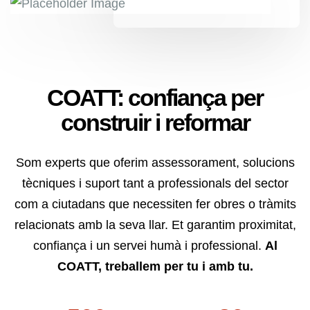
COATT: confiança per
0
construir i reformar
1
2
Som experts que oferim assessorament, solucions
tècniques i suport tant a professionals del sector
0
3
com a ciutadans que necessiten fer obres o tràmits
1
4
relacionats amb la seva llar. Et garantim proximitat,
2
5
confiança i un servei humà i professional.
Al
3
6
COATT, treballem per tu i amb tu.
4
7