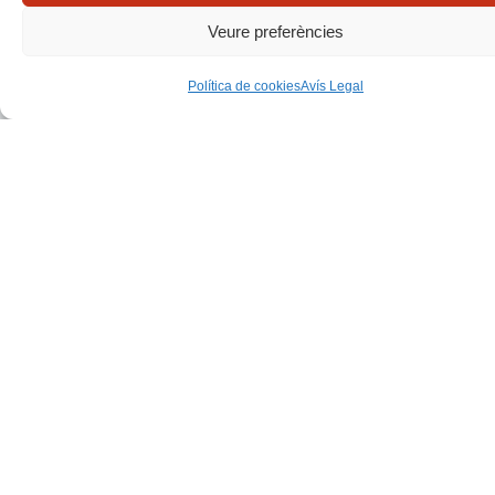
Veure preferències
a un clic
EL COATT
Política de cookies
Avís Legal
Accesos directes
Aquí tens enllaços directes als continguts i tràmits
més consultats perquè trobis ràpid el que
necessites.
Impresos de Visats
Cursos COATT
Butlletí informatiu ENLLAÇ