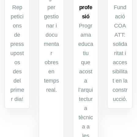
Rep
per
profe
Fund
petici
gestio
sió
ació
ons
nar i
Progr
COA
de
docu
ama
ATT:
press
menta
educa
solida
upost
r
tiu
ritat i
os
obres
que
acces
des
en
acost
sibilita
del
temps
a
t en la
prime
real.
l’arqui
constr
r dia!
tectur
ucció.
a
tècnic
a a
les