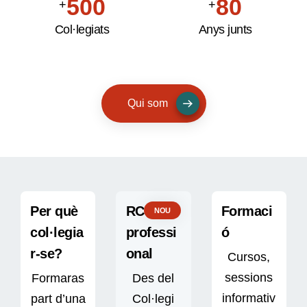
5
0
0
8
0
+
+
6
1
1
9
1
Col·legiats
Anys junts
7
2
2
2
8
3
3
3
9
4
4
4
Qui som
5
5
5
6
6
6
7
7
7
8
8
8
Per què
RC
Formaci
NOU
9
9
9
col·legia
professi
ó
r-se?
onal
Cursos,
sessions
Formaras
Des del
informativ
part d’una
Col·legi