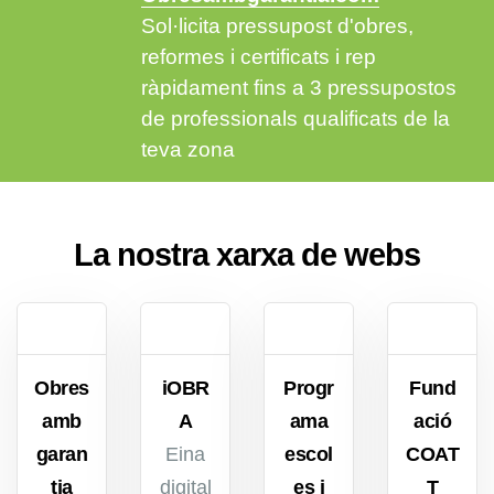
Sol·licita pressupost d'obres,
reformes i certificats i rep
ràpidament fins a 3 pressupostos
de professionals qualificats de la
teva zona
La nostra xarxa de webs
Obres
iOBR
Progr
Fund
amb
A
ama
ació
garan
Eina
escol
COAT
tia
digital
es i
T