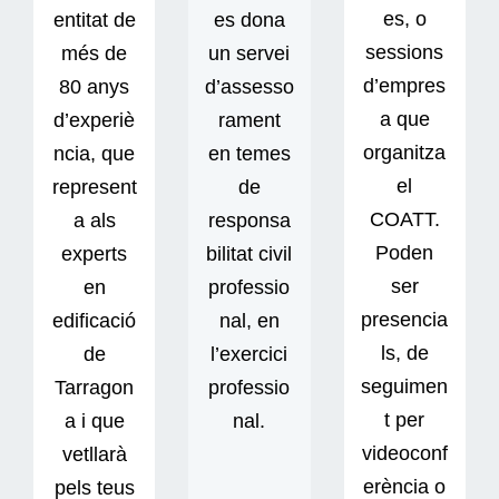
es, o
entitat de
es dona
sessions
més de
un servei
d’empres
80 anys
d’assesso
a que
d’experiè
rament
organitza
ncia, que
en temes
el
represent
de
COATT.
a als
responsa
Poden
experts
bilitat civil
ser
en
professio
presencia
edificació
nal, en
ls, de
de
l’exercici
seguimen
Tarragon
professio
t per
a i que
nal.
videoconf
vetllarà
erència o
pels teus